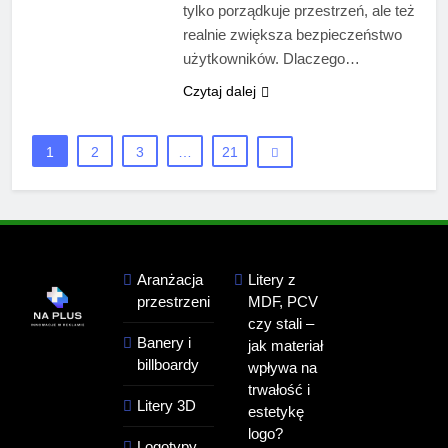
tylko porządkuje przestrzeń, ale też
realnie zwiększa bezpieczeństwo
użytkowników. Dlaczego…
Czytaj dalej
1
2
3
…
21
Aranżacja
Litery z
przestrzeni
MDF, PCV
czy stali –
Banery i
jak materiał
billboardy
wpływa na
trwałość i
Litery 3D
estetykę
logo?
Logotypy