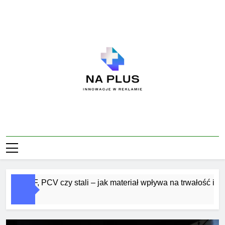
Skip
to
content
Na Plus
Innowacje W Reklamie
 MDF, PCV czy stali – jak materiał wpływa na trwałość i estetykę