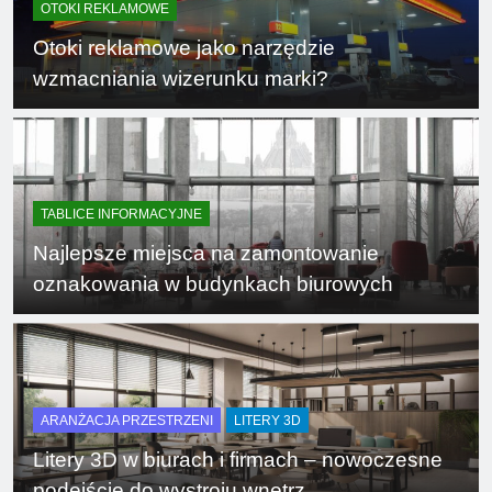
OTOKI REKLAMOWE
Otoki reklamowe jako narzędzie
wzmacniania wizerunku marki?
TABLICE INFORMACYJNE
Najlepsze miejsca na zamontowanie
oznakowania w budynkach biurowych
ARANŻACJA PRZESTRZENI
LITERY 3D
Litery 3D w biurach i firmach – nowoczesne
podejście do wystroju wnętrz