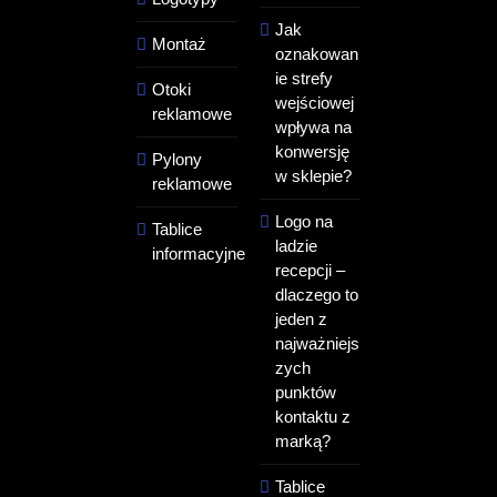
Jak
Montaż
oznakowan
ie strefy
Otoki
wejściowej
reklamowe
wpływa na
konwersję
Pylony
w sklepie?
reklamowe
Logo na
Tablice
ladzie
informacyjne
recepcji –
dlaczego to
jeden z
najważniejs
zych
punktów
kontaktu z
marką?
Tablice