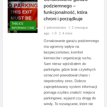
podziemnego –
funkcjonalność, która
chroni i porządkuje
TABLICE
administrator
2 miesiące
INFORMACYJNE
ago
0
4 mins
Oznakowanie garażu podziemnego
ma ogromny wpływ na
bezpieczeństwo, komfort
kierowców i organizację ruchu.
Sam nieraz wjeżdżałem do
parkingów, gdzie brak czytelnych
oznaczeń powodował chaos i
niepotrzebny stres. Dobrze
zaprojektowany system informacji
pomaga szybko znaleźć miejsce
parkingowe, wyjazd czy drogę do
windy. To rozwiązanie, które nie